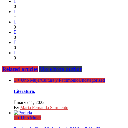
0
+
0
0
0
0
Related articles
More from author
1 + Uno Mujer
Cultura y Patrimonio
Uncategorized
Literatura.
marzo 11, 2022
By
Maria Fernanda Sarmiento
1 + Uno Mujer