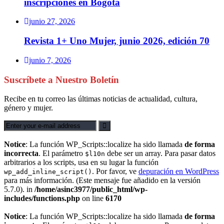
inscripciones en Bogotá
junio 27, 2026
Revista 1+ Uno Mujer, junio 2026, edición 70
junio 7, 2026
Suscríbete a Nuestro Boletín
Recibe en tu correo las últimas noticias de actualidad, cultura,
género y mujer.
Notice
: La función WP_Scripts::localize ha sido llamada
de forma
incorrecta
. El parámetro
debe ser un array. Para pasar datos
$l10n
arbitrarios a los scripts, usa en su lugar la función
. Por favor, ve
depuración en WordPress
wp_add_inline_script()
para más información. (Este mensaje fue añadido en la versión
5.7.0). in
/home/asinc3977/public_html/wp-
includes/functions.php
on line
6170
Notice
: La función WP_Scripts::localize ha sido llamada
de forma