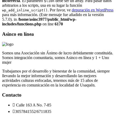
incorrecta
. El parámetro
debe ser un array. Para pasar datos
$l10n
arbitrarios a los scripts, usa en su lugar la función
. Por favor, ve
depuración en WordPress
wp_add_inline_script()
para más información. (Este mensaje fue añadido en la versión
5.7.0). in
/home/asinc3977/public_html/wp-
includes/functions.php
on line
6170
Asinco en línea
Somos una Asociación sin Ánimo de lucro debidamente constituida.
Somos integración comunitaria, somos Asinco en línea y 1 + Uno
mujer
Trabajamos por el desarrollo y bienestar de la comunidad, siempre
llevando la mejor información y desarrollando las mejores
actividades culturas enfocadas, tenemos más de 15 años de
experiencia en comunicación en la localidad de Usaquén.
Contacto
Calle 163 A No. 7-85
3057841552/6711835