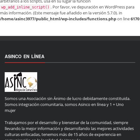
arbitrarios a los scripts, usa en su lugar la función
. Por favor, ve
depuración en WordPress
para
wp_add_inline_script()
más información. (Este mensaje fue añadido en la versión 5.7.0). in
/home/asinc3977/public_html/wp-includes/functions.php
on line
6170
ASINCO EN LÍNEA
Somos una Asociación sin Ánimo de lucro debidamente constituida.
Somos integración comunitaria, somos Asinco en línea y 1 + Uno
mujer
Trabajamos por el desarrollo y bienestar de la comunidad, siempre
llevando la mejor información y desarrollando las mejores actividades
culturas enfocadas, tenemos más de 15 años de experiencia en