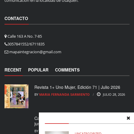
comunicación en la localidad de Usaquén.
CONTACTO
Calle 163 A No. 7-85
3057841552/6711835
mapaintegracion@gmail.com
RECENT
POPULAR
COMMENTS
Revista 1+ Uno Mujer, Edición 71 | Julio 2026
BY
MARIA FERNANDA SARMIENTO
JULIO 28, 2026
Cada Paso Cuenta: un festival para caminar
juntas por los derechos de las mujeres en ...
BY
MARIA FERNANDA SARMIENTO
JULIO 24, 2026
UNCATEGORIZED