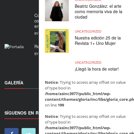
Beatriz González: el arte
como memoria viva de la
Convocatoria abierta para artistas víctimas del
ciudad
conflicto: FESTIARTE 2026 abre sus inscripciones
en Bogotá
UNCATEGORIZED
BY
MARIA FERNANDA SARMIENTO
JULIO 16, 2026
Nuestra edición 25 de la
Revista 1+ Uno Mujer
Revista 1+ Uno Mujer, junio 2026, edición 70
BY
MARIA FERNANDA SARMIENTO
JUNIO 27, 2026
UNCATEGORIZED
¡Llegó la hora de votar!
GALERÍA
Notice
: Trying to access array offset on value
of type bool in
/home/asinc3977/public_html/wp-
content/themes/gloria/inc/libs/gloria_core.p
on line
199
SÍGUENOS EN REDES
Notice
: Trying to access array offset on value
of type bool in
/home/asinc3977/public_html/wp-
content/themes/gloria/inc/libs/gloria_core.p