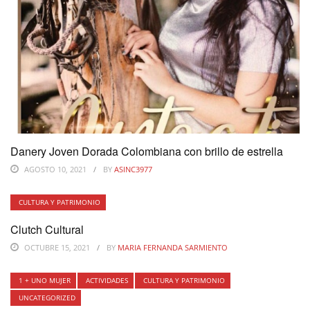
Danery Joven Dorada Colombiana con brillo de estrella
AGOSTO 10, 2021
BY
ASINC3977
CULTURA Y PATRIMONIO
Clutch Cultural
OCTUBRE 15, 2021
BY
MARIA FERNANDA SARMIENTO
1 + UNO MUJER
ACTIVIDADES
CULTURA Y PATRIMONIO
UNCATEGORIZED