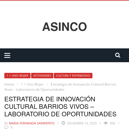
ASINCO
1 + UNO MUJER
ACTIVIDADES
CULTURA Y PATRIMONIO
Home
›
1 + Uno Mujer
›
Estrategia de Innovación Cultural Barrios
Vivos – Laboratorio de Oportunidades
ESTRATEGIA DE INNOVACIÓN
CULTURAL BARRIOS VIVOS –
LABORATORIO DE OPORTUNIDADES
BY
MARIA FERNANDA SARMIENTO
DICIEMBRE 16, 2025
856
0