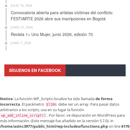
JULIO 16, 2026
Convocatoria abierta para artistas víctimas del conflicto:
FESTIARTE 2026 abre sus inscripciones en Bogotá
JUNIO 27, 2026
Revista 1+ Uno Mujer, junio 2026, edición 70
JUNIO 7, 2026
SÍGUENOS EN FACEBOOK
Notice
: La función WP_Scripts::localize ha sido llamada
de forma
incorrecta
. El parámetro
debe ser un array. Para pasar datos
$l10n
arbitrarios a los scripts, usa en su lugar la función
. Por favor, ve
depuración en WordPress
para
wp_add_inline_script()
más información. (Este mensaje fue añadido en la versión 5.7.0). in
/home/asinc3977/public_html/wp-includes/functions.php
on line
6170