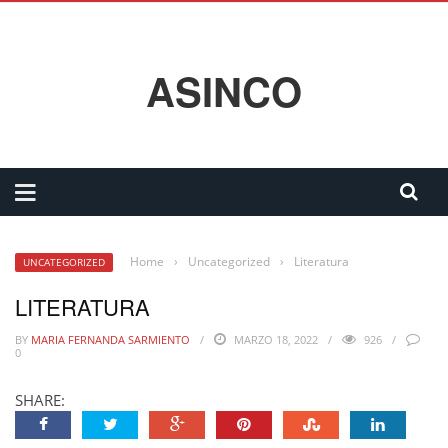
ASINCO
Home
›
Uncategorized
›
Literatura
UNCATEGORIZED
LITERATURA
BY
MARIA FERNANDA SARMIENTO
MARZO 18, 2022
926
0
SHARE: