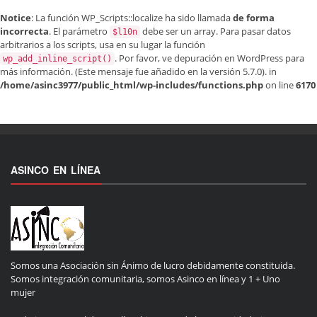
Notice
: La función WP_Scripts::localize ha sido llamada
de forma
incorrecta
. El parámetro
debe ser un array. Para pasar datos
$l10n
arbitrarios a los scripts, usa en su lugar la función
. Por favor, ve
depuración en WordPress
para
wp_add_inline_script()
más información. (Este mensaje fue añadido en la versión 5.7.0). in
/home/asinc3977/public_html/wp-includes/functions.php
on line
6170
ASINCO EN LÍNEA
Somos una Asociación sin Ánimo de lucro debidamente constituida.
Somos integración comunitaria, somos Asinco en línea y 1 + Uno
mujer