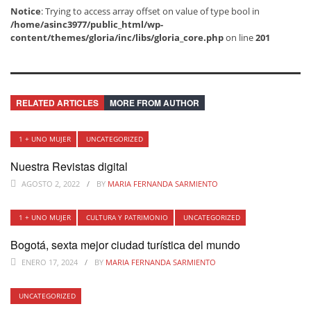
Notice
: Trying to access array offset on value of type bool in
/home/asinc3977/public_html/wp-
content/themes/gloria/inc/libs/gloria_core.php
on line
201
RELATED ARTICLES
MORE FROM AUTHOR
1 + UNO MUJER
UNCATEGORIZED
Nuestra Revistas digital
AGOSTO 2, 2022
BY
MARIA FERNANDA SARMIENTO
1 + UNO MUJER
CULTURA Y PATRIMONIO
UNCATEGORIZED
Bogotá, sexta mejor ciudad turística del mundo
ENERO 17, 2024
BY
MARIA FERNANDA SARMIENTO
UNCATEGORIZED