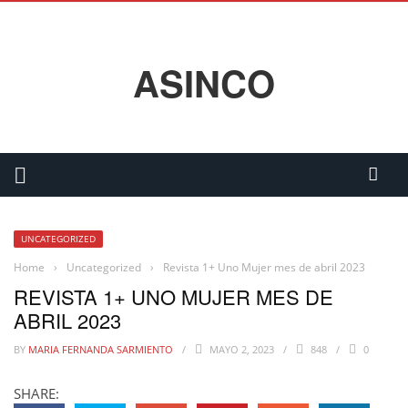
ASINCO
UNCATEGORIZED
Home
›
Uncategorized
›
Revista 1+ Uno Mujer mes de abril 2023
REVISTA 1+ UNO MUJER MES DE
ABRIL 2023
BY
MARIA FERNANDA SARMIENTO
MAYO 2, 2023
848
0
SHARE: