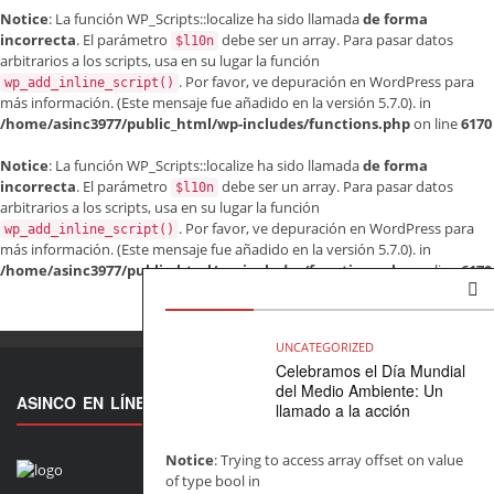
Notice
: La función WP_Scripts::localize ha sido llamada
de forma
incorrecta
. El parámetro
debe ser un array. Para pasar datos
$l10n
arbitrarios a los scripts, usa en su lugar la función
. Por favor, ve
depuración en WordPress
para
wp_add_inline_script()
más información. (Este mensaje fue añadido en la versión 5.7.0). in
/home/asinc3977/public_html/wp-includes/functions.php
on line
6170
Notice
: La función WP_Scripts::localize ha sido llamada
de forma
incorrecta
. El parámetro
debe ser un array. Para pasar datos
$l10n
arbitrarios a los scripts, usa en su lugar la función
. Por favor, ve
depuración en WordPress
para
wp_add_inline_script()
más información. (Este mensaje fue añadido en la versión 5.7.0). in
/home/asinc3977/public_html/wp-includes/functions.php
on line
6170
UNCATEGORIZED
Celebramos el Día Mundial
del Medio Ambiente: Un
ASINCO EN LÍNEA
llamado a la acción
Notice
: Trying to access array offset on value
of type bool in