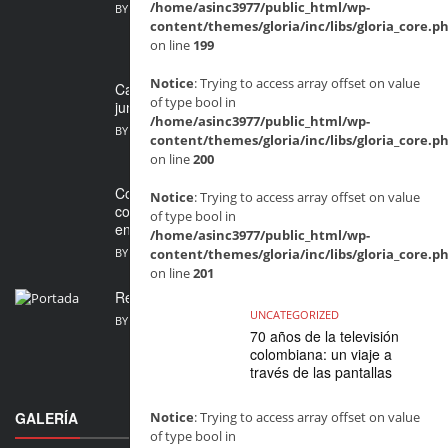
/home/asinc3977/public_html/wp-
BY
MARIA FERNANDA SARMIENTO
JULIO 28, 2026
content/themes/gloria/inc/libs/gloria_core.p
on line
199
Notice
: Trying to access array offset on value
Cada Paso Cuenta: un festival para caminar
of type bool in
juntas por los derechos de las mujeres en ...
/home/asinc3977/public_html/wp-
BY
MARIA FERNANDA SARMIENTO
JULIO 24, 2026
content/themes/gloria/inc/libs/gloria_core.p
on line
200
Convocatoria abierta para artistas víctimas del
Notice
: Trying to access array offset on value
conflicto: FESTIARTE 2026 abre sus inscripciones
of type bool in
en Bogotá
/home/asinc3977/public_html/wp-
BY
MARIA FERNANDA SARMIENTO
JULIO 16, 2026
content/themes/gloria/inc/libs/gloria_core.p
on line
201
Revista 1+ Uno Mujer, junio 2026, edición 70
UNCATEGORIZED
BY
MARIA FERNANDA SARMIENTO
JUNIO 27, 2026
70 años de la televisión
colombiana: un viaje a
través de las pantallas
GALERÍA
Notice
: Trying to access array offset on value
of type bool in