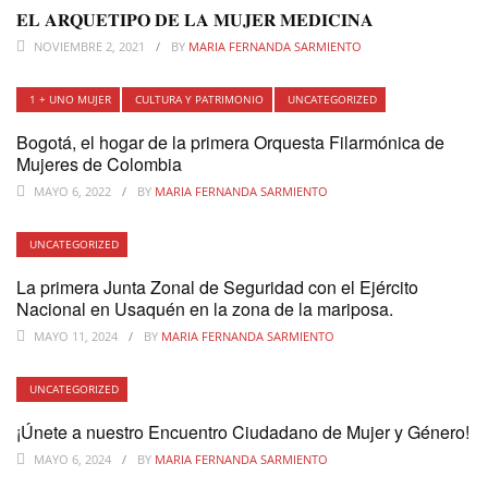
𝐄𝐋 𝐀𝐑𝐐𝐔𝐄𝐓𝐈𝐏𝐎 𝐃𝐄 𝐋𝐀 𝐌𝐔𝐉𝐄𝐑 𝐌𝐄𝐃𝐈𝐂𝐈𝐍𝐀
NOVIEMBRE 2, 2021
BY
MARIA FERNANDA SARMIENTO
1 + UNO MUJER
CULTURA Y PATRIMONIO
UNCATEGORIZED
Bogotá, el hogar de la primera Orquesta Filarmónica de
Mujeres de Colombia
MAYO 6, 2022
BY
MARIA FERNANDA SARMIENTO
UNCATEGORIZED
La primera Junta Zonal de Seguridad con el Ejército
Nacional en Usaquén en la zona de la mariposa.
MAYO 11, 2024
BY
MARIA FERNANDA SARMIENTO
UNCATEGORIZED
¡Únete a nuestro Encuentro Ciudadano de Mujer y Género!
MAYO 6, 2024
BY
MARIA FERNANDA SARMIENTO