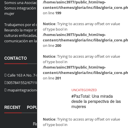
/home/asinc3977/public_html/wp-
Somos una Asociación sin Ánimo de lucro debidamente constituida.
content/themes/gloria/inc/libs/gloria_core.p
Somos integración comunitaria, somos Asinco en línea y 1 + Uno
on line
199
mujer
Notice
: Trying to access array offset on value
Trabajamos por el desarrollo y bienestar de la comunidad, siempre
of type bool in
llevando la mejor información y desarrollando las mejores actividades
/home/asinc3977/public_html/wp-
culturas enfocadas, tenemos más de 15 años de experiencia en
content/themes/gloria/inc/libs/gloria_core.p
comunicación en la localidad de Usaquén.
on line
200
Notice
: Trying to access array offset on value
CONTACTO
of type bool in
/home/asinc3977/public_html/wp-
content/themes/gloria/inc/libs/gloria_core.p
Calle 163 A No. 7-85
on line
201
3057841552/6711835
mapaintegracion@gmail.com
UNCATEGORIZED
#PazTotal: Una mirada
desde la perspectiva de las
mujeres
RECENT
POPULAR
COMMENTS
Notice
: Trying to access array offset on value
Revista 1+ Uno Mujer, Edición 71 | Julio 2026
of type bool in