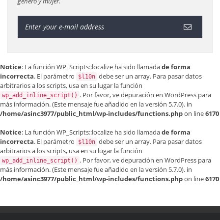
género y mujer.
Notice
: La función WP_Scripts::localize ha sido llamada
de forma
incorrecta
. El parámetro
debe ser un array. Para pasar datos
$l10n
arbitrarios a los scripts, usa en su lugar la función
. Por favor, ve
depuración en WordPress
para
wp_add_inline_script()
más información. (Este mensaje fue añadido en la versión 5.7.0). in
/home/asinc3977/public_html/wp-includes/functions.php
on line
6170
Notice
: La función WP_Scripts::localize ha sido llamada
de forma
incorrecta
. El parámetro
debe ser un array. Para pasar datos
$l10n
arbitrarios a los scripts, usa en su lugar la función
. Por favor, ve
depuración en WordPress
para
wp_add_inline_script()
más información. (Este mensaje fue añadido en la versión 5.7.0). in
/home/asinc3977/public_html/wp-includes/functions.php
on line
6170