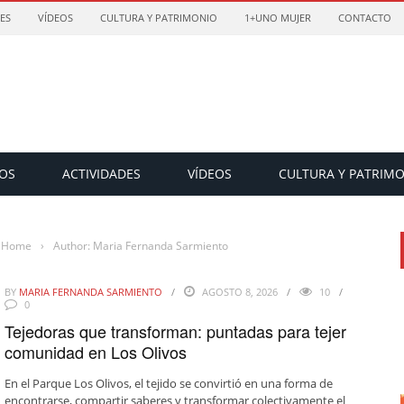
ES
VÍDEOS
CULTURA Y PATRIMONIO
1+UNO MUJER
CONTACTO
OS
ACTIVIDADES
VÍDEOS
CULTURA Y PATRIM
Home
›
Author: Maria Fernanda Sarmiento
BY
MARIA FERNANDA SARMIENTO
AGOSTO 8, 2026
10
0
Tejedoras que transforman: puntadas para tejer
comunidad en Los Olivos
En el Parque Los Olivos, el tejido se convirtió en una forma de
encontrarse, compartir saberes y transformar colectivamente el