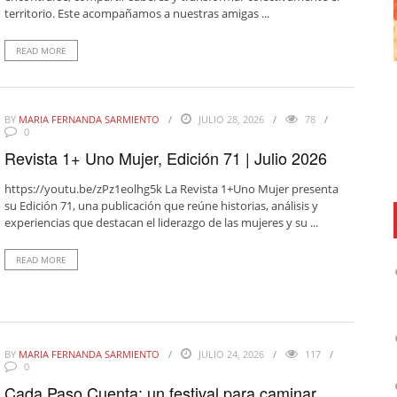
territorio. Este acompañamos a nuestras amigas ...
READ MORE
BY
MARIA FERNANDA SARMIENTO
JULIO 28, 2026
78
0
Revista 1+ Uno Mujer, Edición 71 | Julio 2026
https://youtu.be/zPz1eolhg5k La Revista 1+Uno Mujer presenta
su Edición 71, una publicación que reúne historias, análisis y
experiencias que destacan el liderazgo de las mujeres y su ...
READ MORE
BY
MARIA FERNANDA SARMIENTO
JULIO 24, 2026
117
0
Cada Paso Cuenta: un festival para caminar