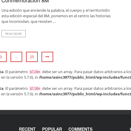
Una edición que enciende la palabra, el cuerpo y el territorioEn
esta edición especial del 8M, ponemos en el centro las historias
que incomodan, que resisten ...
READ MORE
3
…
25
ta
. El parámetro
debe ser un array. Para pasar datos arbitrarios a los
$l10n
n la versión 5.7.0). in
/home/asinc3977/public_html/wp-includes/func
ta
. El parámetro
debe ser un array. Para pasar datos arbitrarios a los
$l10n
n la versión 5.7.0). in
/home/asinc3977/public_html/wp-includes/func
RECENT
POPULAR
COMMENTS