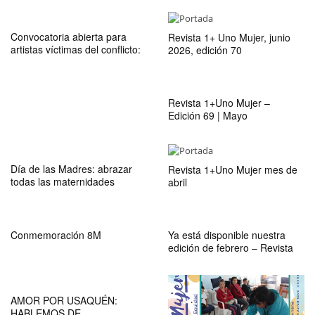
Usaquén
Convocatoria abierta para
Revista 1+ Uno Mujer, junio
artistas víctimas del conflicto:
2026, edición 70
FESTIARTE 2026 abre sus
inscripciones en Bogotá
Revista 1+Uno Mujer –
Edición 69 | Mayo
2026Territorios que resisten:
mujeres, memoria,
comunicación y cultura viva
Día de las Madres: abrazar
Revista 1+Uno Mujer mes de
todas las maternidades
abril
Conmemoración 8M
Ya está disponible nuestra
edición de febrero – Revista
1+Uno Mujer
AMOR POR USAQUÉN:
HABLEMOS DE