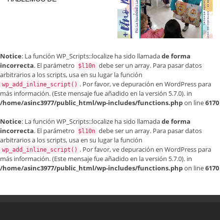
TRANSFORMACIONES
CULTURALES
Notice
: La función WP_Scripts::localize ha sido llamada
de forma
incorrecta
. El parámetro
debe ser un array. Para pasar datos
$l10n
arbitrarios a los scripts, usa en su lugar la función
. Por favor, ve
depuración en WordPress
para
wp_add_inline_script()
más información. (Este mensaje fue añadido en la versión 5.7.0). in
/home/asinc3977/public_html/wp-includes/functions.php
on line
6170
Notice
: La función WP_Scripts::localize ha sido llamada
de forma
incorrecta
. El parámetro
debe ser un array. Para pasar datos
$l10n
arbitrarios a los scripts, usa en su lugar la función
. Por favor, ve
depuración en WordPress
para
wp_add_inline_script()
más información. (Este mensaje fue añadido en la versión 5.7.0). in
/home/asinc3977/public_html/wp-includes/functions.php
on line
6170