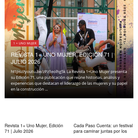
1 + UNO MUJER
REVISTA 1+ UNO MUJER, EDICIÓN 71 |
JULIO 2026
https://youtu.be/zPz1eolhg5k La Revista 1+Uno Mujer presenta
su Edición 71, una publicación que reúne historias, análisis y
experiencias que destacan el liderazgo de las mujeres y su papel
en la construcción ...
Revista 1+ Uno Mujer, Edición
Cada Paso Cuenta: un festival
71 | Julio 2026
para caminar juntas por los
derechos de las mujeres en