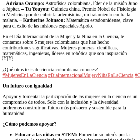
– Adriana Ocampo:
Astrofísica colombiana, líder de la misión Juno
a Júpiter.
– Tu Youyou:
Química china, Premio Nobel de Fisiología
o Medicina por descubrir la artemisinina, un tratamiento contra la
malaria.
– Katherine Johnson:
Matemática estadounidense, clave
para el éxito de las misiones espaciales Apolo.
En el Día Internacional de la Mujer y la Niña en la Ciencia, te
contamos sobre 5 mujeres colombianas que han hecho
contribuciones significativas. Mujeres pioneras, científicas,
matemáticas, ingenieras, líderes en robótica que son inspiración
🇨🇴
¿Qué otras tesis de ciencia colombiana conoces?
#MujeresEnLaCiencia
#DiaInternacionalMujeryNiñaEnLaCiencia
#C
Un futuro con igualdad
Apoyar y fomentar la participación de las mujeres en la ciencia es un
compromiso de todos. Solo con la inclusión y la diversidad
podremos construir un futuro más próspero y sostenible para la
humanidad.
¿Cómo podemos apoyar?
Educar a las niñas en STEM:
Fomentar su interés por la