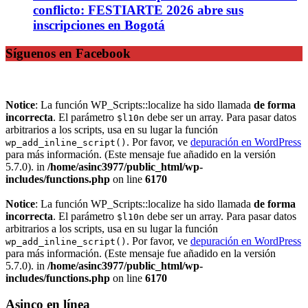
conflicto: FESTIARTE 2026 abre sus
inscripciones en Bogotá
Síguenos en Facebook
Notice
: La función WP_Scripts::localize ha sido llamada
de forma
incorrecta
. El parámetro
debe ser un array. Para pasar datos
$l10n
arbitrarios a los scripts, usa en su lugar la función
. Por favor, ve
depuración en WordPress
wp_add_inline_script()
para más información. (Este mensaje fue añadido en la versión
5.7.0). in
/home/asinc3977/public_html/wp-
includes/functions.php
on line
6170
Notice
: La función WP_Scripts::localize ha sido llamada
de forma
incorrecta
. El parámetro
debe ser un array. Para pasar datos
$l10n
arbitrarios a los scripts, usa en su lugar la función
. Por favor, ve
depuración en WordPress
wp_add_inline_script()
para más información. (Este mensaje fue añadido en la versión
5.7.0). in
/home/asinc3977/public_html/wp-
includes/functions.php
on line
6170
Asinco en línea