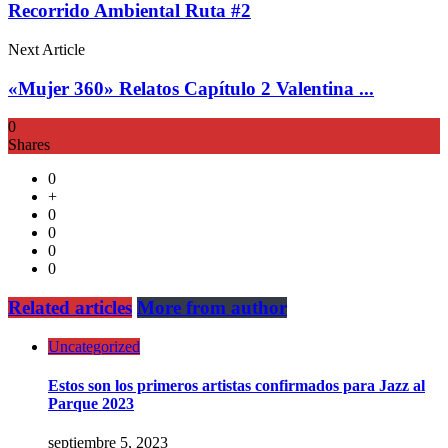
Recorrido Ambiental Ruta #2
Next Article
«Mujer 360» Relatos Capítulo 2 Valentina ...
0
Shares
0
+
0
0
0
0
Related articles
More from author
Uncategorized
Estos son los primeros artistas confirmados para Jazz al
Parque 2023
septiembre 5, 2023