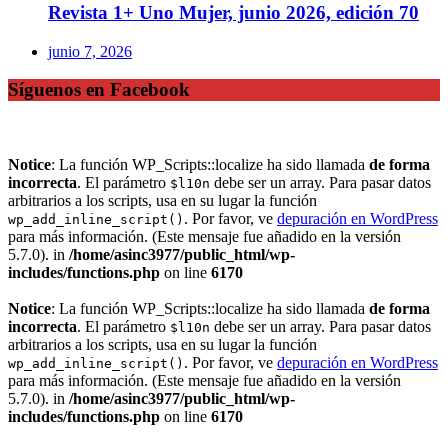
Revista 1+ Uno Mujer, junio 2026, edición 70
junio 7, 2026
Síguenos en Facebook
Notice
: La función WP_Scripts::localize ha sido llamada
de forma
incorrecta
. El parámetro
debe ser un array. Para pasar datos
$l10n
arbitrarios a los scripts, usa en su lugar la función
. Por favor, ve
depuración en WordPress
wp_add_inline_script()
para más información. (Este mensaje fue añadido en la versión
5.7.0). in
/home/asinc3977/public_html/wp-
includes/functions.php
on line
6170
Notice
: La función WP_Scripts::localize ha sido llamada
de forma
incorrecta
. El parámetro
debe ser un array. Para pasar datos
$l10n
arbitrarios a los scripts, usa en su lugar la función
. Por favor, ve
depuración en WordPress
wp_add_inline_script()
para más información. (Este mensaje fue añadido en la versión
5.7.0). in
/home/asinc3977/public_html/wp-
includes/functions.php
on line
6170