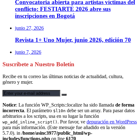
Convocatoria abierta para artistas víctimas del
conflicto: FESTIARTE 2026 abre sus
inscripciones en Bogotá
junio 27, 2026
Revista 1+ Uno Mujer, junio 2026, edición 70
junio 7, 2026
Suscríbete a Nuestro Boletín
Recibe en tu correo las últimas noticias de actualidad, cultura,
género y mujer.
Notice
: La función WP_Scripts::localize ha sido llamada
de forma
incorrecta
. El parámetro
debe ser un array. Para pasar datos
$l10n
arbitrarios a los scripts, usa en su lugar la función
. Por favor, ve
depuración en WordPress
wp_add_inline_script()
para más información. (Este mensaje fue añadido en la versión
5.7.0). in
/home/asinc3977/public_html/wp-
includes/functions.php
on line
6170