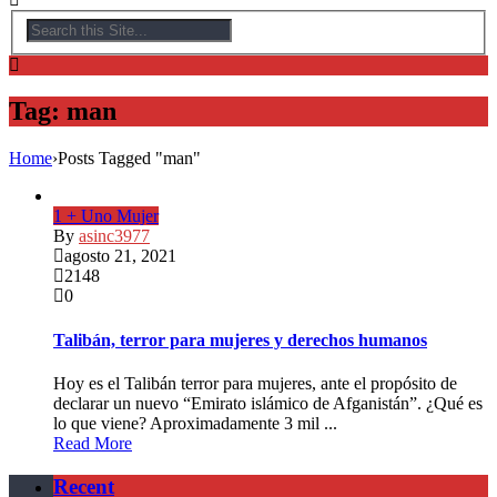
Tag: man
Home
›
Posts Tagged "man"
1 + Uno Mujer
By
asinc3977
agosto 21, 2021
2148
0
Talibán, terror para mujeres y derechos humanos
Hoy es el Talibán terror para mujeres, ante el propósito de
declarar un nuevo “Emirato islámico de Afganistán”. ¿Qué es
lo que viene? Aproximadamente 3 mil ...
Read More
Recent