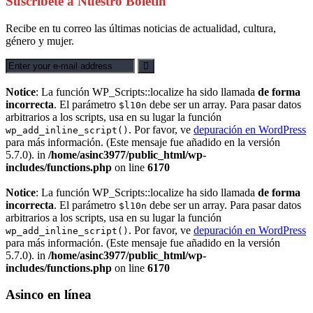
Suscríbete a Nuestro Boletín
Recibe en tu correo las últimas noticias de actualidad, cultura,
género y mujer.
Notice
: La función WP_Scripts::localize ha sido llamada
de forma
incorrecta
. El parámetro
debe ser un array. Para pasar datos
$l10n
arbitrarios a los scripts, usa en su lugar la función
. Por favor, ve
depuración en WordPress
wp_add_inline_script()
para más información. (Este mensaje fue añadido en la versión
5.7.0). in
/home/asinc3977/public_html/wp-
includes/functions.php
on line
6170
Notice
: La función WP_Scripts::localize ha sido llamada
de forma
incorrecta
. El parámetro
debe ser un array. Para pasar datos
$l10n
arbitrarios a los scripts, usa en su lugar la función
. Por favor, ve
depuración en WordPress
wp_add_inline_script()
para más información. (Este mensaje fue añadido en la versión
5.7.0). in
/home/asinc3977/public_html/wp-
includes/functions.php
on line
6170
Asinco en línea