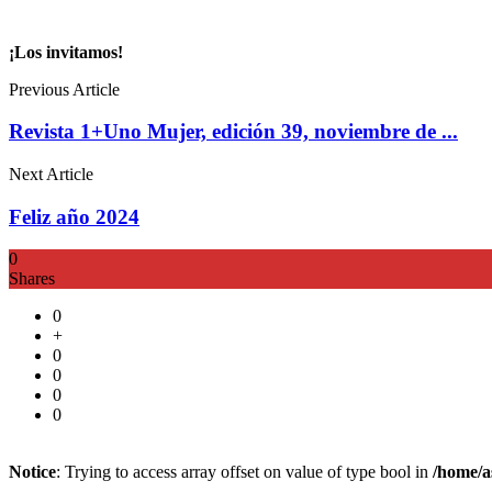
¡Los invitamos!
Previous Article
Revista 1+Uno Mujer, edición 39, noviembre de ...
Next Article
Feliz año 2024
0
Shares
0
+
0
0
0
0
Notice
: Trying to access array offset on value of type bool in
/home/a