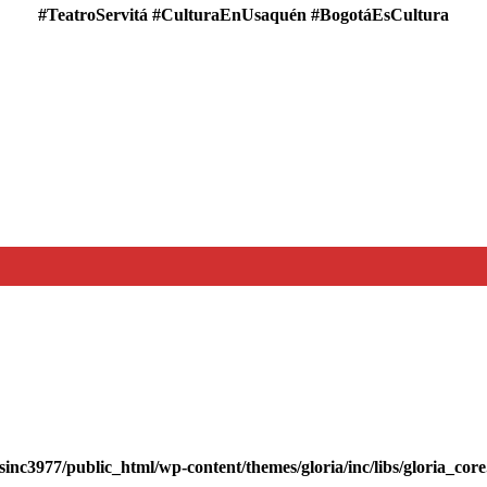
#TeatroServitá #CulturaEnUsaquén #BogotáEsCultura
sinc3977/public_html/wp-content/themes/gloria/inc/libs/gloria_cor