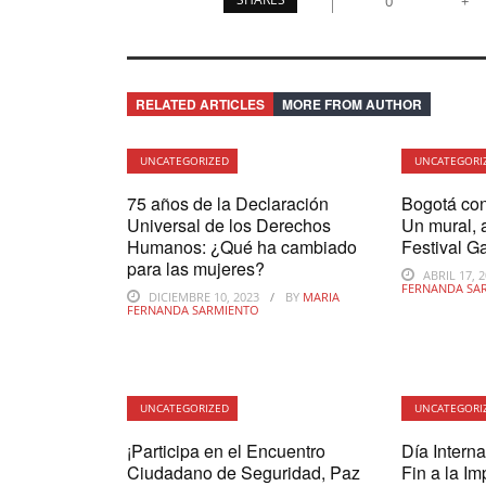
0
+
RELATED ARTICLES
MORE FROM AUTHOR
UNCATEGORIZED
UNCATEGORI
75 años de la Declaración
Bogotá co
Universal de los Derechos
Un mural, 
Humanos: ¿Qué ha cambiado
Festival G
para las mujeres?
ABRIL 17, 
FERNANDA SA
DICIEMBRE 10, 2023
BY
MARIA
FERNANDA SARMIENTO
UNCATEGORIZED
UNCATEGORI
¡Participa en el Encuentro
Día Intern
Ciudadano de Seguridad, Paz
Fin a la I