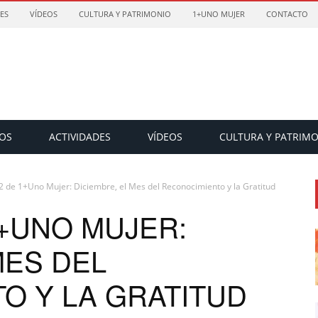
ES
VÍDEOS
CULTURA Y PATRIMONIO
1+UNO MUJER
CONTACTO
OS
ACTIVIDADES
VÍDEOS
CULTURA Y PATRIM
2 de 1+Uno Mujer: Diciembre, el Mes del Reconocimiento y la Gratitud
1+UNO MUJER:
MES DEL
O Y LA GRATITUD