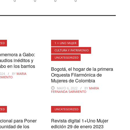
0
0
0
0
ZED
1 + UNO MUJER
CULTURA Y PATRIMONIO
nmemora a Gabo:
UNCATEGORIZED
audios inéditos y
abo en los barrios
Bogotá, el hogar de la primera
2024
BY
MARIA
Orquesta Filarmónica de
RMIENTO
Mujeres de Colombia
MAYO 6, 2022
BY
MARIA
FERNANDA SARMIENTO
ZED
UNCATEGORIZED
acional para Poner
Revista digital 1+Uno Mujer
mpunidad de los
edición 29 de enero 2023