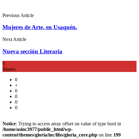
Previous Article
Mujeres de Arte, en Usaquén.
Next Article
Nueva sección Literaria
0
Shares
0
+
0
0
0
0
Notice
: Trying to access array offset on value of type bool in
/home/asinc3977/public_html/wp-
content/themes/gloria/inc/libs/gloria_core.php
on line
199