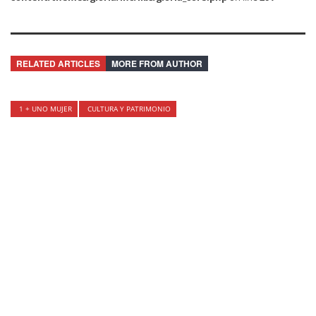
RELATED ARTICLES
MORE FROM AUTHOR
1 + UNO MUJER
CULTURA Y PATRIMONIO