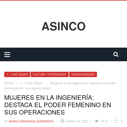
ASINCO
1 + UNO MUJER
CULTURA Y PATRIMONIO
UNCATEGORIZED
Home
›
1 + Uno Mujer
›
Mujeres en la Ingeniería: destaca el poder
femenino en sus operaciones
MUJERES EN LA INGENIERÍA:
DESTACA EL PODER FEMENINO EN
SUS OPERACIONES
BY
MARIA FERNANDA SARMIENTO
JUNIO 24, 2022
1013
0