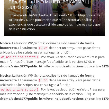
REVISTA 1+ UNO MUJER, EDICIÓN 71 |
JULIO 2026
https://youtu.be/zPz1eolhg5k La Revista 1+Uno Mujer presenta
su Edición 71, una publicación que reúne historias, análisis y
experiencias que destacan el liderazgo de las mujeres y su papel
en la construcción ...
Notice
: La función WP_Scripts::localize ha sido llamada
de forma
incorrecta
. El parámetro
debe ser un array. Para pasar datos
$l10n
arbitrarios a los scripts, usa en su lugar la función
. Por favor, ve
depuración en WordPress
para
wp_add_inline_script()
más información. (Este mensaje fue añadido en la versión 5.7.0). in
/home/asinc3977/public_html/wp-includes/functions.php
on line
6170
Notice
: La función WP_Scripts::localize ha sido llamada
de forma
incorrecta
. El parámetro
debe ser un array. Para pasar datos
$l10n
arbitrarios a los scripts, usa en su lugar la función
. Por favor, ve
depuración en WordPress
para
wp_add_inline_script()
más información. (Este mensaje fue añadido en la versión 5.7.0). in
/home/asinc3977/public_html/wp-includes/functions.php
on line
6170