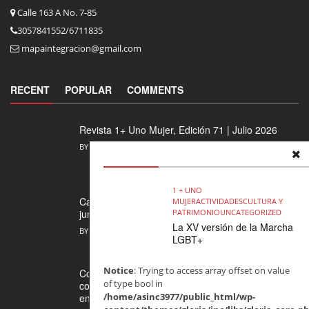
Calle 163 A No. 7-85
3057841552/6711835
mapaintegracion@gmail.com
RECENT
POPULAR
COMMENTS
Revista 1+ Uno Mujer, Edición 71 | Julio 2026
BY
MARIA FERNANDA SARMIENTO
JULIO 28, 2026
1 + UNO
Cada Paso Cuenta: un festival para caminar
MUJER
ACTIVIDADES
CULTURA Y
juntas por los derechos de las mujeres en ...
PATRIMONIO
UNCATEGORIZED
La XV versión de la Marcha
BY
MARIA FERNANDA SARMIENTO
JULIO 24, 2026
LGBT+
Notice
: Trying to access array offset on value
Convocatoria abierta para artistas víctimas del
of type bool in
conflicto: FESTIARTE 2026 abre sus inscripciones
/home/asinc3977/public_html/wp-
en Bogotá