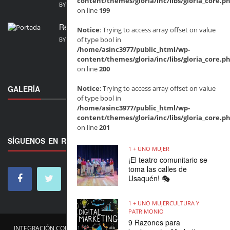
content/themes/gloria/inc/libs/gloria_core.p
BY
MARIA FERNANDA SARMIENTO
JULIO 16, 2026
on line
199
Revista 1+ Uno Mujer, junio 2026, edición 70
Notice
: Trying to access array offset on value
of type bool in
BY
MARIA FERNANDA SARMIENTO
JUNIO 27, 2026
/home/asinc3977/public_html/wp-
content/themes/gloria/inc/libs/gloria_core.p
on line
200
GALERÍA
Notice
: Trying to access array offset on value
of type bool in
/home/asinc3977/public_html/wp-
content/themes/gloria/inc/libs/gloria_core.p
on line
201
SÍGUENOS EN REDES
1 + UNO MUJER
¡El teatro comunitario se
toma las calles de
Usaquén! 🎭
1 + UNO MUJER
CULTURA Y
PATRIMONIO
9 Razones para
INTEGRACIÓN COMUNITARIA
NOSOTROS
ACTIVIDADES
VÍDEOS