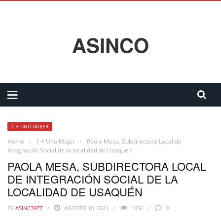
ASINCO
1 + UNO MUJER
Home
›
1 + Uno Mujer
›
Paola Mesa, Subdirectora Local de
Integración Social de la localidad de Usaquén
PAOLA MESA, SUBDIRECTORA LOCAL
DE INTEGRACIÓN SOCIAL DE LA
LOCALIDAD DE USAQUÉN
BY
ASINC3977
AGOSTO 10, 2021
1950
0