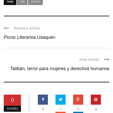
TAGS
CAR
WORLD
Previous Article
Picnic Literarios Usaquén
Next Article
Talibán, terror para mujeres y derechos humanos
0
SHARES
0
+
0
0