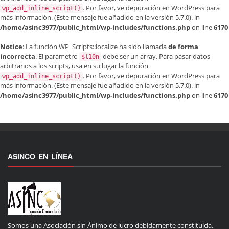
. Por favor, ve
depuración en WordPress
para
wp_add_inline_script()
más información. (Este mensaje fue añadido en la versión 5.7.0). in
/home/asinc3977/public_html/wp-includes/functions.php
on line
6170
Notice
: La función WP_Scripts::localize ha sido llamada
de forma
incorrecta
. El parámetro
debe ser un array. Para pasar datos
$l10n
arbitrarios a los scripts, usa en su lugar la función
. Por favor, ve
depuración en WordPress
para
wp_add_inline_script()
más información. (Este mensaje fue añadido en la versión 5.7.0). in
/home/asinc3977/public_html/wp-includes/functions.php
on line
6170
ASINCO EN LÍNEA
Somos una Asociación sin Ánimo de lucro debidamente constituida.