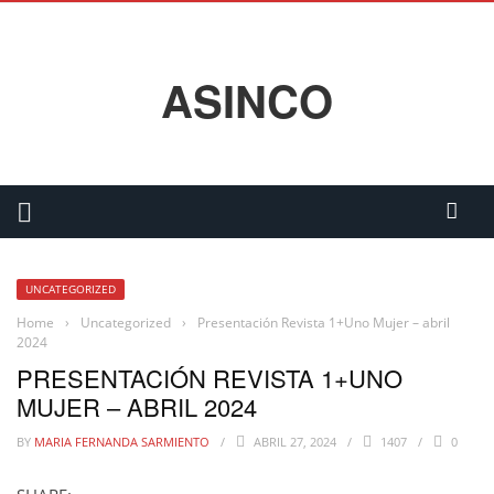
ASINCO
UNCATEGORIZED
Home
›
Uncategorized
›
Presentación Revista 1+Uno Mujer – abril
2024
PRESENTACIÓN REVISTA 1+UNO
MUJER – ABRIL 2024
BY
MARIA FERNANDA SARMIENTO
ABRIL 27, 2024
1407
0