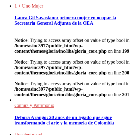
1 + Uno Mujer
Laura Gil Savastano: primera mujer en ocupar la
Secretaría General Adjunta de la OEA
Notice
: Trying to access array offset on value of type bool in
/home/asinc3977/public_html/wp-
content/themes/gloria/inc/libs/gloria_core.php
on line
199
Notice
: Trying to access array offset on value of type bool in
/home/asinc3977/public_html/wp-
content/themes/gloria/inc/libs/gloria_core.php
on line
200
Notice
: Trying to access array offset on value of type bool in
/home/asinc3977/public_html/wp-
content/themes/gloria/inc/libs/gloria_core.php
on line
201
Cultura y Patrimonio
Débora Arango: 20 años de un legado que sigue
transformando el arte y la memoria de Colombia
Uncategorized