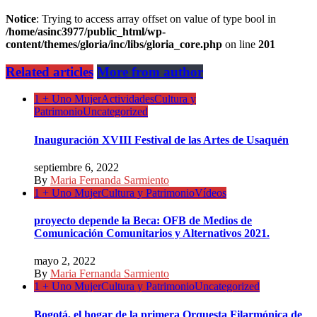
Notice
: Trying to access array offset on value of type bool in
/home/asinc3977/public_html/wp-
content/themes/gloria/inc/libs/gloria_core.php
on line
201
Related articles
More from author
1 + Uno Mujer
Actividades
Cultura y
Patrimonio
Uncategorized
Inauguración XVIII Festival de las Artes de Usaquén
septiembre 6, 2022
By
Maria Fernanda Sarmiento
1 + Uno Mujer
Cultura y Patrimonio
Vídeos
proyecto depende la Beca: OFB de Medios de
Comunicación Comunitarios y Alternativos 2021.
mayo 2, 2022
By
Maria Fernanda Sarmiento
1 + Uno Mujer
Cultura y Patrimonio
Uncategorized
Bogotá, el hogar de la primera Orquesta Filarmónica de