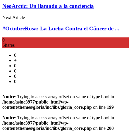
NeoArctic: Un llamado a la conciencia
Next Article
#OctubreRosa: La Lucha Contra el Cáncer de ...
0
Shares
0
+
0
0
0
0
Notice
: Trying to access array offset on value of type bool in
/home/asinc3977/public_html/wp-
content/themes/gloria/inc/libs/gloria_core.php
on line
199
Notice
: Trying to access array offset on value of type bool in
/home/asinc3977/public_html/wp-
content/themes/gloria/inc/libs/gloria_core.php
on line
200