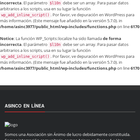
incorrecta
. El parámetro
debe ser un array. Para pasar datos
$l10n
arbitrarios a los scripts, usa en su lugar la función
. Por favor, ve
depuración en WordPress
para
wp_add_inline_script()
más información. (Este mensaje fue añadido en la versión 5.7.0). in
/home/asinc3977/public_html/wp-includes/functions.php
on line
6170
Notice
: La función WP_Scripts::localize ha sido llamada
de forma
incorrecta
. El parámetro
debe ser un array. Para pasar datos
$l10n
arbitrarios a los scripts, usa en su lugar la función
. Por favor, ve
depuración en WordPress
para
wp_add_inline_script()
más información. (Este mensaje fue añadido en la versión 5.7.0). in
/home/asinc3977/public_html/wp-includes/functions.php
on line
6170
ASINCO EN LÍNEA
Somos una Asociación sin Ánimo de lucro debidamente constituida.