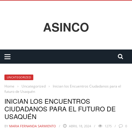
ASINCO
UNCATEGORIZED
Home
›
Uncategorized
›
Inician los Encuentros Ciudadanos para el
futuro de Usaquén
INICIAN LOS ENCUENTROS
CIUDADANOS PARA EL FUTURO DE
USAQUÉN
BY
MARIA FERNANDA SARMIENTO
ABRIL 18, 2024
1275
0