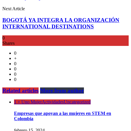
Next Article
BOGOTÁ YA INTEGRA LA ORGANIZACIÓN
INTERNATIONAL DESTINATIONS
0
Shares
0
+
0
0
0
0
Related articles
More from author
1 + Uno Mujer
Actividades
Uncategorized
Empresas que apoyan a las mujeres en STEM en
Colombia
febrero 15, 2024