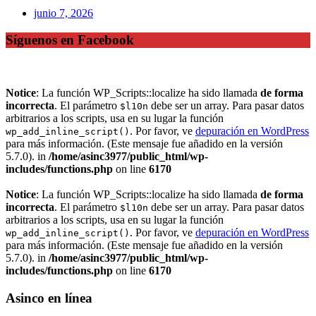
junio 7, 2026
Síguenos en Facebook
Notice
: La función WP_Scripts::localize ha sido llamada
de forma
incorrecta
. El parámetro
debe ser un array. Para pasar datos
$l10n
arbitrarios a los scripts, usa en su lugar la función
. Por favor, ve
depuración en WordPress
wp_add_inline_script()
para más información. (Este mensaje fue añadido en la versión
5.7.0). in
/home/asinc3977/public_html/wp-
includes/functions.php
on line
6170
Notice
: La función WP_Scripts::localize ha sido llamada
de forma
incorrecta
. El parámetro
debe ser un array. Para pasar datos
$l10n
arbitrarios a los scripts, usa en su lugar la función
. Por favor, ve
depuración en WordPress
wp_add_inline_script()
para más información. (Este mensaje fue añadido en la versión
5.7.0). in
/home/asinc3977/public_html/wp-
includes/functions.php
on line
6170
Asinco en línea