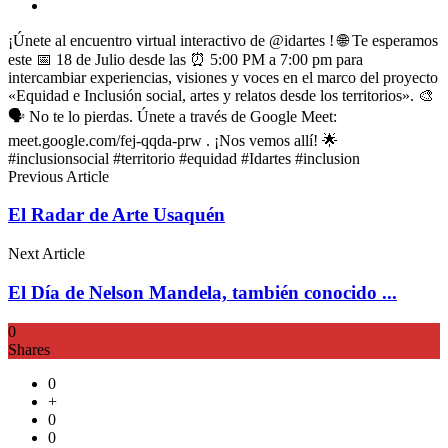
¡Únete al encuentro virtual interactivo de @idartes ! 🌐 Te esperamos
este 📅 18 de Julio desde las ⏰ 5:00 PM a 7:00 pm para
intercambiar experiencias, visiones y voces en el marco del proyecto
«Equidad e Inclusión social, artes y relatos desde los territorios». 🎨
🗣️ No te lo pierdas. Únete a través de Google Meet:
meet.google.com/fej-qqda-prw . ¡Nos vemos allí! 🌟
#inclusionsocial #territorio #equidad #Idartes #inclusion
Previous Article
El Radar de Arte Usaquén
Next Article
El Día de Nelson Mandela, también conocido ...
0
Shares
0
+
0
0