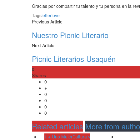
Gracias por compartir tu talento y tu persona en la re
Tags
letter
love
Previous Article
Nuestro Picnic Literario
Next Article
Picnic Literarios Usaquén
0
Shares
0
+
0
0
0
0
Related articles
More from autho
1 + Uno Mujer
Cultura y