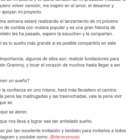
quiero volver canción, me inspiro en el amor, el desamor y
e apoyan mi proyecto.
ima semana estaré realizando el lanzamiento de mi próximo
sión de cumbia con música popular y es una gran historia de
ién les ha pasado, espero la escuchen y la compartan.
l es tu sueño más grande si es posible compartirlo en este
importancia, algunos de ellos son; realizar fundaciones para
atin Grammy, y tocar el corazón de muchos hasta llegar a ser
ienen un sueño?
y la confianza en uno mismo, hará más llevadero el camino.
 la pena las madrugadas y las trasnochadas, vale la pena vivir
que se
que se abren.
ue nos lleva a lograr ese tan anhelado sueño.
 por tan excelente invitación y también para invitarlos a todos
nstagram y youtube como:
@danerymusic