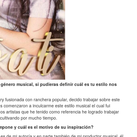
énero musical, si pudieras definir cuál es tu estilo nos
try fusionada con ranchera popular, decido trabajar sobre este
comenzaron a inculcarme este estilo musical el cual fui
s artistas que he tenido como referencia he logrado trabajar
r cultivando por mucho tiempo.
pone y cuál es el motivo de su inspiración?
es de mi autoría y en parte también de mi productor musical, él