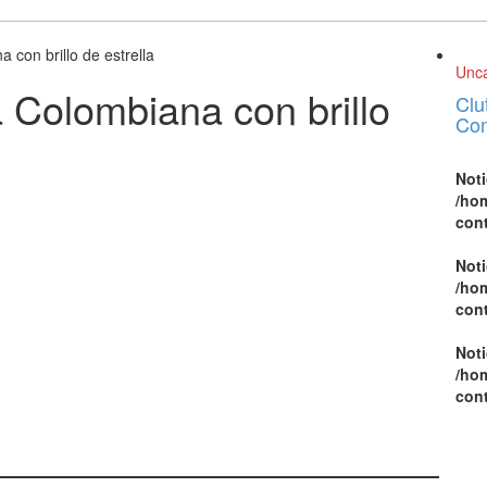
con brillo de estrella
Unca
Colombiana con brillo
Clu
Com
Not
/ho
cont
Not
/ho
cont
Not
/ho
cont